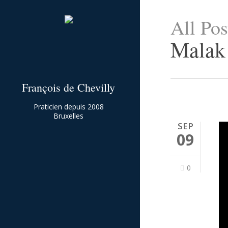
Skip
All Pos
to
main
Malak
content
François de Chevilly
Praticien depuis 2008
Bruxelles
SEP
09
0