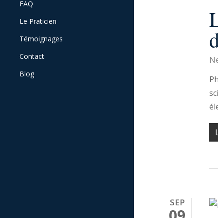
FAQ
Une séance
L
Le cerveau
Le Praticien
Témoignages
Contact
Ne
Blog
Ph
sc
él
SEP
09