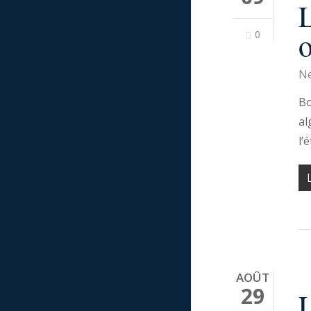
o
0
Ne
Bo
al
l’
AOÛT
29