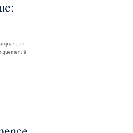
ue:
barquant un
uniquement à
mence