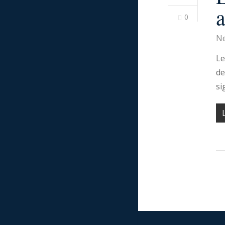
a
0
Ne
Le
de
si