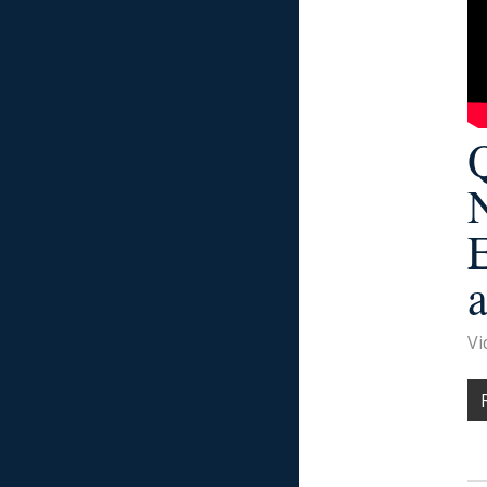
Q
E
a
Vi